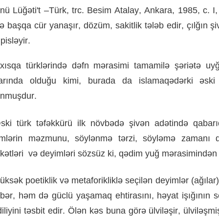
anü
Lüğəti
'
t
–
Türk
,
trc
.
Besim
Atalay
,
Ankara
, 1985,
c
.
I
ə
başqa
cür
yanaşır
,
dözüm
,
sakitlik
tələb
edir
,
çılğın
şi
pisləyir
.
xısqa
türklərində
dəfn
mərasimi
tamamilə
şəriətə
uy
arında
olduğu
kimi
,
burada
da
islamaqədərki
əski
unmuşdur
.
ski
türk
təfəkkürü
ilk
növbədə
şivən
adətində
qabarı
mlərin
məzmunu
,
söylənmə
tərzi
,
söyləmə
zamanı
kətləri
və
deyimləri
sözsüz
ki
,
qədim
yuğ
mərasimindən
üksək
poetiklik
və
metaforikliklə
seçilən
deyimlər
(
ağılar
bər
,
həm
də
güclü
yaşamaq
ehtirasını
,
həyat
işığının
s
liyini
təsbit
edir
.
Ölən
kəs
buna
görə
ülviləşir
,
ülviləşmi