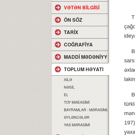
VƏTƏN BİLGİSİ
T
ÖN SÖZ
çağ
TARİX
idey
COĞRAFİYA
B
MADDİ MƏDƏNİYYƏT
sars
TOPLUM HƏYATI
əxla
laki
AİLƏ
NƏSİL
B
EL
TOY MƏEASİMİ
türkl
BAYRAMLAR - MƏRASİMLƏR
mən
ƏYLƏNCƏLƏR
197
YAS MƏRASİMİ
yaxa