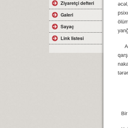
Ziyaretçi defteri
əcəl
psixo
Galeri
ölü
Sayaç
yanğ
Link listesi
A
qarş
nak
tər
Bir