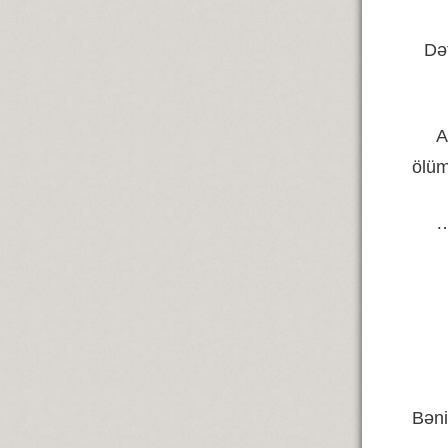
Də
A
ölü
Bəni