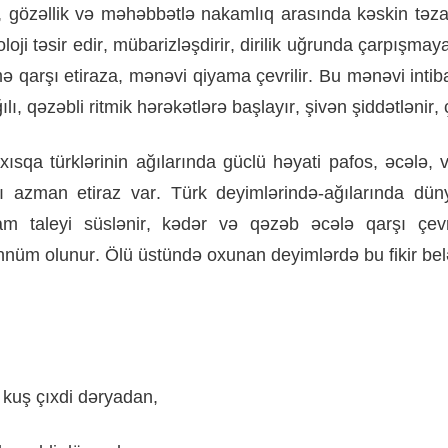
,
gözəllik
və
məhəbbətlə
nakamlıq
arasında
kəskin
təz
loji
təsir
edir
,
mübarizləşdirir
,
dirilik
uğrunda
çarpışmay
mə
qarşı
etiraza
,
mənəvi
qiya
ma
çevrilir
.
Bu
mənəvi
inti
ılı
,
qə
zəb
li
ritmik
hərəkətlərə
başlayır
,
şivən
şiddətlənir
,
xısqa
türklərinin
ağılarında
güclü
həyati
pafos
,
əcələ
,
ı
azman
etiraz
var
.
Türk
deyimlərində
-
ağılarında
dün
am
taleyi
süslənir
,
kədər
və
qəzəb
əcələ
qarşı
çevr
ənnüm
olunur
.
Ölü
üstündə
oxunan
deyimlərdə
bu
fikir
bel
kuş
çıxdi
dəryadan
,