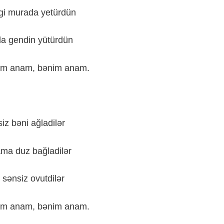
gi
murada
yetürdün
da
gendin
yütürdün
im
anam
,
bənim
anam
.
iz
bəni
ağladilər
ama
duz
bağladilər
sənsiz
ovutdilər
im
anam
,
bənim
anam
.