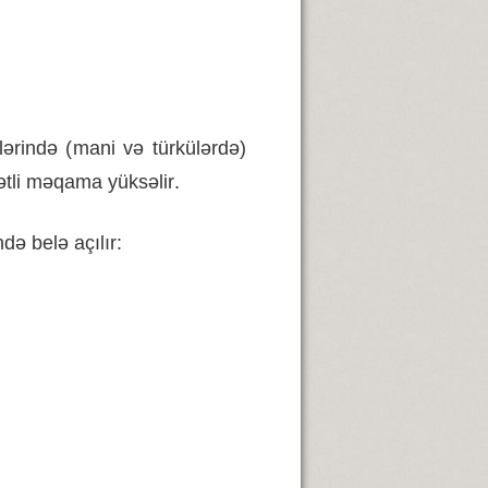
lərində
(
mani
və
türkülərdə
)
tli
məqama
yüksəlir
.
ndə
belə
açılır
: