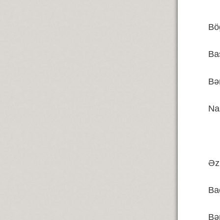
Bö
Ba
Bə
Na
Əz
Ba
Bə