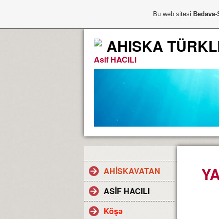
Bu web sitesi
Bedava-
AHISKA TÜRKLE
Asif HACILI
Y
AHİSKAVATAN
ASİF HACILI
Köşə