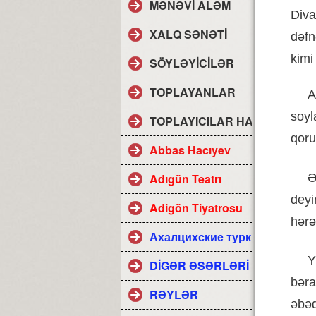
MƏNƏVİ ALƏM
Div
XALQ SƏNƏTİ
dəfn
kimi
SÖYLƏYİCİLƏR
TOPLAYANLAR
A
soyl
TOPLAYICILAR HAQDA
qor
Abbas Hacıyev
Ə
Adıgün Teatrı
deyi
Adigön Tiyatrosu
hərə
Ахалцихские турки
Y
DİGƏR ƏSƏRLƏRİ
bəra
RƏYLƏR
əbədi