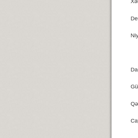
Xə
De
Ni
Da
Gü
Qə
Ca