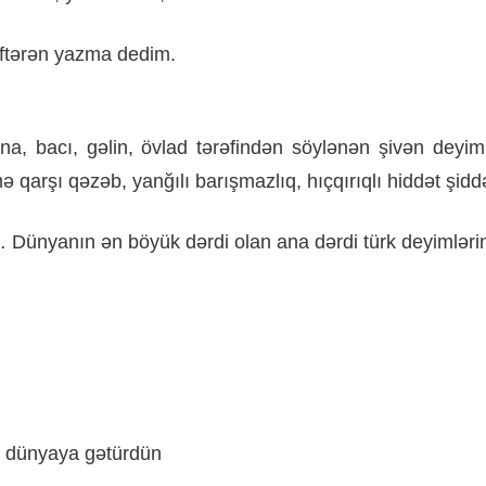
ftərən
yazma
dedim
.
na
,
bacı
,
gəlin
,
övlad
tərəfindən
söylənən
şivən
deyim
mə
qarşı
qəzəb
,
yanğılı
barışmazlıq
,
hıçqırıqlı
hiddət
şiddə
…
Dünyanın
ən
böyük
dərdi
olan
ana
dərdi
türk
deyimləri
dünyaya
gətürdün