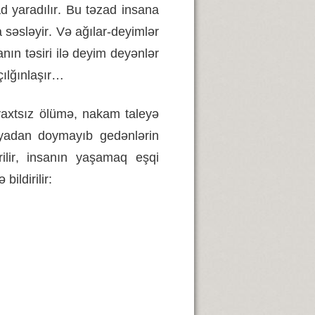
ad
yaradılır
.
Bu
təzad
insana
a
səsləyir
.
Və
ağılar
-
deyimlər
banın
təsiri
ilə
deyim
deyənlər
çılğınlaşır
…
vaxtsız
ölümə
,
nakam
taleyə
yadan
doymayıb
gedənlərin
ilir
,
insanın
yaşamaq
eşqi
ə
bildirilir
: