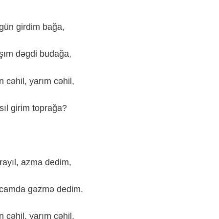
gün
girdim
bağa
,
şım
dəgdi
budağa
,
n
cəhil
,
yarım
cəhil
,
sıl
girim
toprağa
?
rayıl
,
azma
dedim
,
camda
gəzmə
dedim
.
n
cəhil
,
yarım
cəhil
,