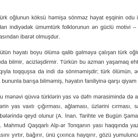
ürk
oğlunun
köksü
həmişə
sönməz
həyat
eşqinin
odu
dan
indiyədək
ümumtürk
folklorunun
ən
güclü
motivi
asından
ibarət
olmuşdur
.
ütün
həyatı
boyu
ölümə
qalib
gəlməyə
çalışan
türk
oğl
ıda
bilmir
,
acizləşdirmir
.
Türkün
bu
azman
yaşamaq
eht
qıyla
toqquşsa
da
indi
də
sönməmişdir
;
türk
ölümün
,
ə
n
bununla
barışa
bilməmiş
,
həyatın
faniliyinə
qarşı
qiyam
u
mənəvi
qüvvə
türklərin
yas
və
dəfn
mərasimində
də
a
ərin
yas
vaxtı
çığırması
,
ağlaması
,
üzlərini
cırması
,
s
bələrində
qeyd
olunur
(
A
.
İnan
.
Tarihte
ve
Bugün
Şama
).
Mahmud
Qaşqarlı
Alp
-
ər
Tonqanın
yası
haqqında
yaz
sını
yırtır
,
bağırır
,
ünü
çıxınca
hayqırır
,
gözü
yumulunc