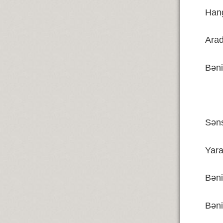
Han
Ara
Bən
Səns
Yar
Bəni
Bən