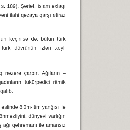
,
s
. 189).
Şəriət
,
islam
əxlaqı
vəni
ilahi
qəzaya
qarşı
etiraz
ğun
keçirilsə
də
,
bütün
türk
türk
dövrünün
izləri
xeyli
q
nəzərə
çarpır
.
Ağıların
–
qadınların
tükürpədici
ritmik
qalıb
.
)
əslində
ölüm
-
itim
yanğısı
ilə
önməzliyini
,
dünyəvi
varlığın
ş
ağı
qəhrəmanı
ilə
amansız