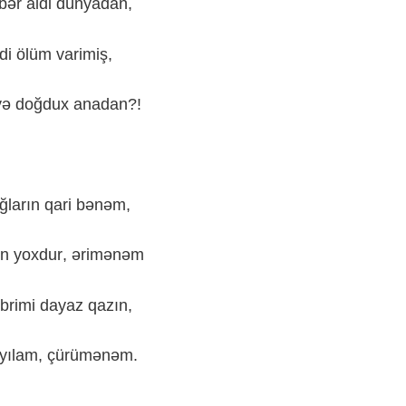
bər
aldi
dünyadan
,
di
ölüm
varimiş
,
yə
doğdux
anadan
?!
ğların
qari
bənəm
,
n
yoxdur
,
ərimənəm
brimi
dayaz
qazın
,
yılam
,
çürümənəm
.