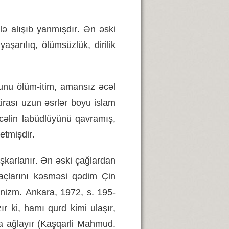
ilə
alışıb
yanmışdır
.
Ən
əski
–
yaşarılıq
,
ölümsüzlük
,
dirilik
unu
ölüm
-
itim
,
amansız
əcəl
irası
uzun
əsrlər
boyu
islam
cəlin
labüdlüyünü
qavramış
,
etmişdir
.
şkarlanır
.
Ən
əski
çağlardan
açlarını
kəsməsi
qədim
Çin
nizm
.
Ankara
, 1972,
s
. 195-
ır
ki
,
hamı
qurd
kimi
ulaşır
,
a
ağlayır
(
Kaşqarli
Mahmud
.